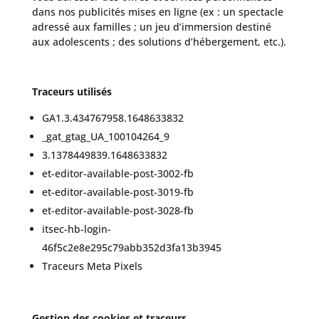
dans nos publicités mises en ligne (ex : un spectacle
adressé aux familles ; un jeu d’immersion destiné
aux adolescents ; des solutions d’hébergement, etc.).
Traceurs utilisés
GA1.3.434767958.1648633832
_gat_gtag_UA_100104264_9
3.1378449839.1648633832
et-editor-available-post-3002-fb
et-editor-available-post-3019-fb
et-editor-available-post-3028-fb
itsec-hb-login-
46f5c2e8e295c79abb352d3fa13b3945
Traceurs Meta Pixels
Gestion des cookies et traceurs