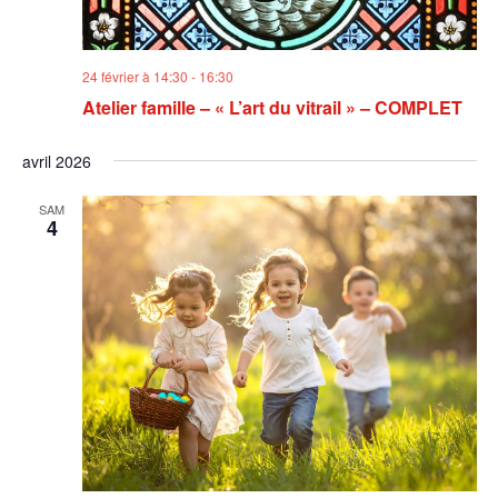
24 février à 14:30
-
16:30
Atelier famille – « L’art du vitrail » – COMPLET
avril 2026
SAM
4