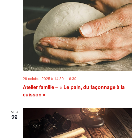
28 octobre 2025 à 14:30
-
16:30
Atelier famille – « Le pain, du façonnage à la
cuisson »
MER
29