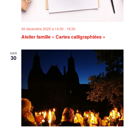
30 décembre 2025 à 14:30
-
16:30
Atelier famille « Cartes calligraphiées »
MAR
30