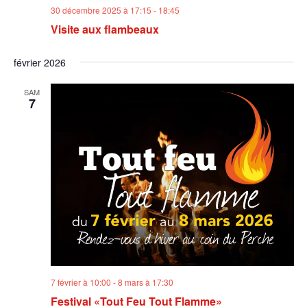
30 décembre 2025 à 17:15
-
18:45
Visite aux flambeaux
février 2026
SAM
7
7 février à 10:00
-
8 mars à 17:30
Festival «Tout Feu Tout Flamme»