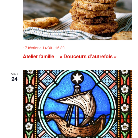
17 février à 14:30
-
16:30
Atelier famille – « Douceurs d’autrefois »
MAR
24