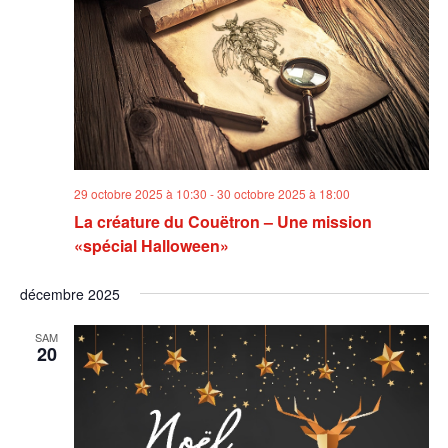
29 octobre 2025 à 10:30
-
30 octobre 2025 à 18:00
La créature du Couëtron – Une mission
«spécial Halloween»
décembre 2025
SAM
20