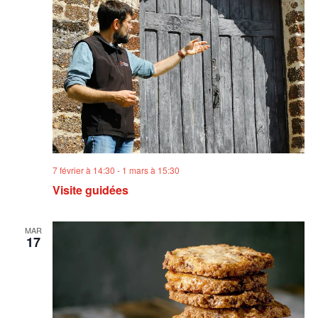
7 février à 14:30
-
1 mars à 15:30
Visite guidées
MAR
17