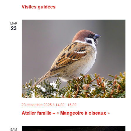
Visites guidées
MAR
23
23 décembre 2025 à 14:30
-
16:30
Atelier famille – « Mangeoire à oiseaux »
SAM