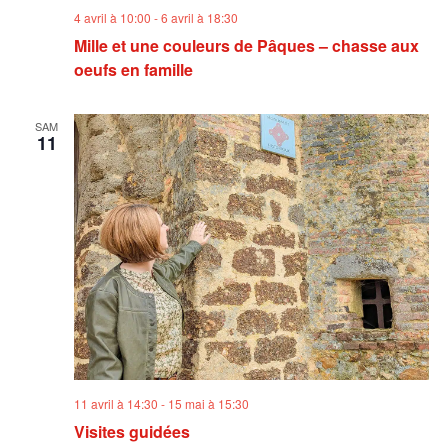
4 avril à 10:00
-
6 avril à 18:30
Mille et une couleurs de Pâques – chasse aux
oeufs en famille
SAM
11
11 avril à 14:30
-
15 mai à 15:30
Visites guidées