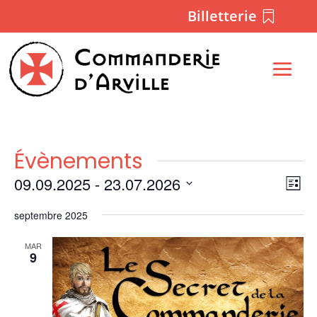
Billetterie
Évènements
Nav
Na
09.09.2025
 - 
23.07.2026
Liste
de
par
Sélectionnez
vu
con
septembre 2025
une
Év
date.
MAR
9