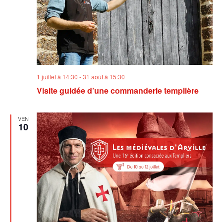
1 juillet à 14:30
-
31 août à 15:30
Visite guidée d’une commanderie templière
VEN
10