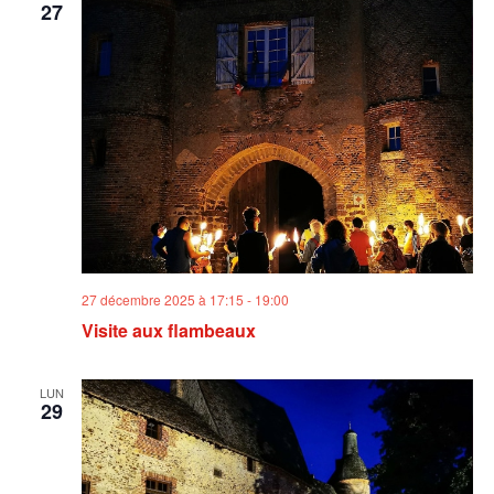
27
27 décembre 2025 à 17:15
-
19:00
Visite aux flambeaux
LUN
29