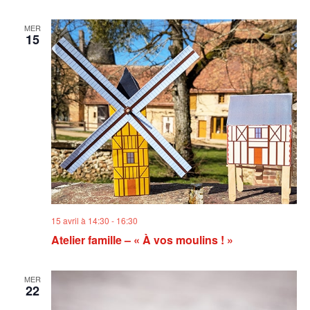
MER
15
15 avril à 14:30
-
16:30
Atelier famille – « À vos moulins ! »
MER
22