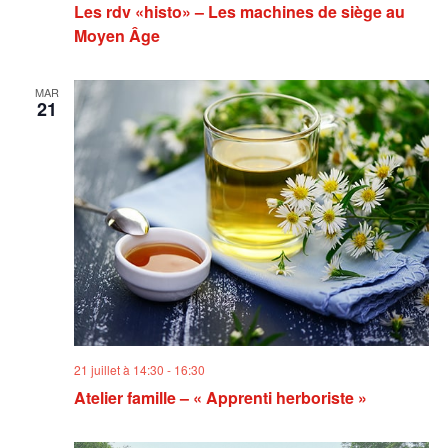
Les rdv «histo» – Les machines de siège au
Moyen Âge
MAR
21
21 juillet à 14:30
-
16:30
Atelier famille – « Apprenti herboriste »