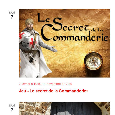
SAM
7
7 février à 10:00
-
1 novembre à 17:30
Jeu «Le secret de la Commanderie»
SAM
7