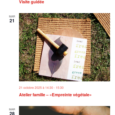
Visite guidée
MAR
21
21 octobre 2025 à 14:30
-
15:30
Atelier famille – «Empreinte végétale»
MAR
28