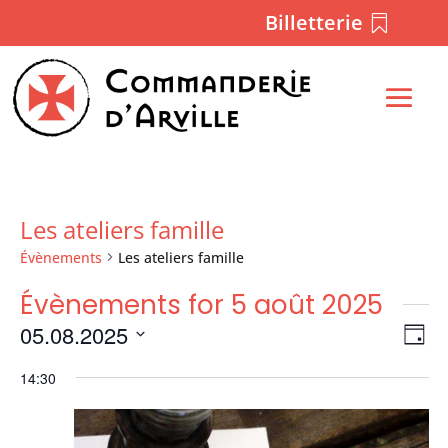
Billetterie
Les ateliers famille
Évènements
Les ateliers famille
Évènements for 5 août 2025
Nav
Na
05.08.2025
Jour
de
par
Sélectionnez
vu
con
14:30
une
Év
date.