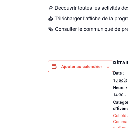
🔎 Découvrir toutes les activités d
📥 Télécharger l’affiche de la prog
🗞️ Consulter le communiqué de pre
DÉTAI
Ajouter au calendrier
Date :
18 août
Heure :
14:30 -
Catégor
d’Évèn
Cet été 
Comman
ateliers 