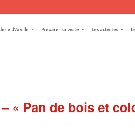
rie d’Arville
Préparer sa visite
Les activités
L
e – « Pan de bois et c