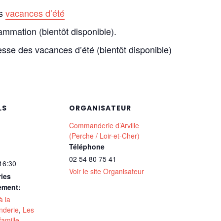
es
vacances d’été
rammation (bientôt disponible).
sse des vacances d’été (bientôt disponible)
LS
ORGANISATEUR
Commanderie d’Arville
(Perche / Loir-et-Cher)
Téléphone
02 54 80 75 41
 16:30
Voir le site Organisateur
ies
ement:
à la
derie
,
Les
famille