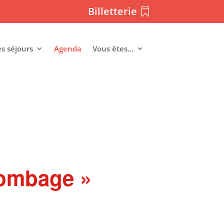
Billetterie
es séjours
Agenda
Vous êtes…
olombage »