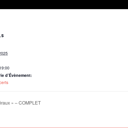
LS
2025
 19:00
rie d’Évènement:
certs
inéraux » – COMPLET